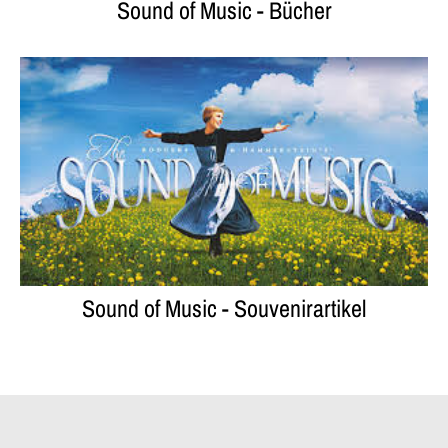
Sound of Music - Bücher
n
_
l
a
b
e
l
Sound of Music - Souvenirartikel