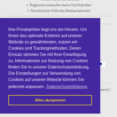
✓ Regional einkaufen beim Fachhändler
✓ Persönliche Hilfe bei Reklamationen
Ihre Privatsphäre liegt uns am Herzen. Um
Ihnen das optimale Erlebnis auf unserer
T
EUR €
Website zu gewährleisten, nutzen wir
r
Cookies und Trackingmethoden. Deren
Einsatz stimmen Sie mit Ihrer Einwilligung
Akzeptierte Zahlungen
a
zu. Informationen zur Nutzung von Cookies
finden Sie in unserer Datenschutzerklärung.
n
Die Einstellungen zur Verwendung von
s
Cookies auf unserer Website können Sie
jederzeit anpassen.
Datenschutzerklärung
l
© 2026,
Silvia Simonlehner | Papierflieger | Steinzeug Keramik |
Souvenir Queen
a
Alles akzeptieren
Powered by IMPULS Innovationsgesellschaft mbH
t