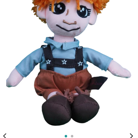
i
n
g
:
d
e
.
g
e
n
e
r
a
l
.
c