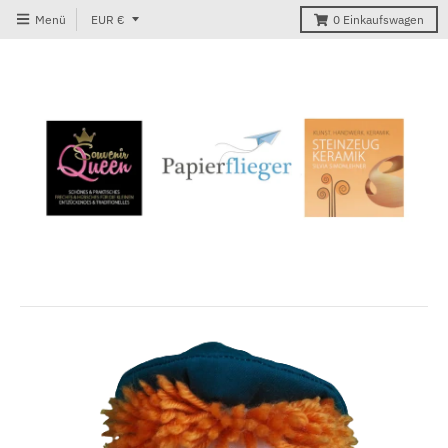
T
Menü
EUR €
0
Einkaufswagen
r
a
n
s
l
a
t
i
o
n
m
i
s
s